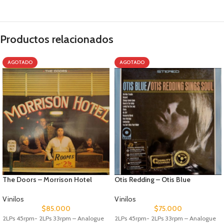
Productos relacionados
AGOTADO
AGOTADO
The Doors – Morrison Hotel
Otis Redding – Otis Blue
Vinilos
Vinilos
$
85.000
$
75.000
2LPs 45rpm- 2LPs 33rpm – Analogue
2LPs 45rpm- 2LPs 33rpm – Analogue