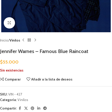
Clic para ampliar
Inicio
Vinilos
Jennifer Warnes – Famous Blue Raincoat
$
55.000
Sin existencias
Comparar
Añadir a la lista de deseos
SKU:
VIN - 427
Categoría:
Vinilos
Compartir: