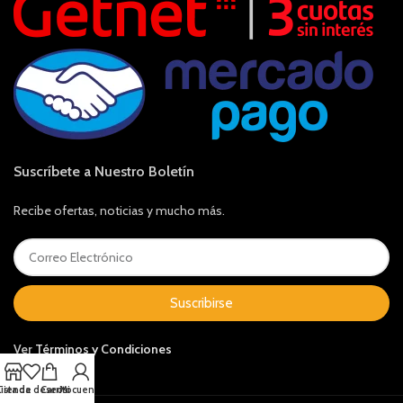
Suscríbete a Nuestro Boletín
Recibe ofertas, noticias y mucho más.
Suscribirse
Ver
Términos y Condiciones
Lista de deseos
Tienda
Carrito
Mi cuenta