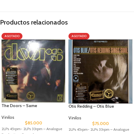
Productos relacionados
AGOTADO
AGOTADO
The Doors – Same
Otis Redding – Otis Blue
Vinilos
Vinilos
$
85.000
$
75.000
2LPs 45rpm- 2LPs 33rpm – Analogue
2LPs 45rpm- 2LPs 33rpm – Analogue