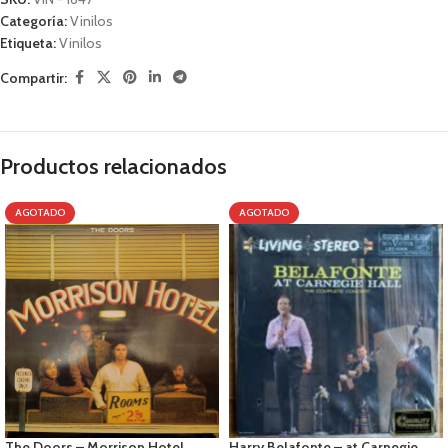
Categoría:
Vinilos
Etiqueta:
Vinilos
Compartir:
Productos relacionados
AGOTADO
AGOTADO
The Doors – Morrison Hotel
Harry Belafonte – at Carnegie