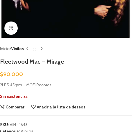
Clic para ampliar
Inicio
Vinilos
Fleetwood Mac – Mirage
$
90.000
2LPS 45rpm – MOFI Records
Sin existencias
Comparar
Añadir a la lista de deseos
SKU:
VIN - 1643
Categoría:
Vinilos