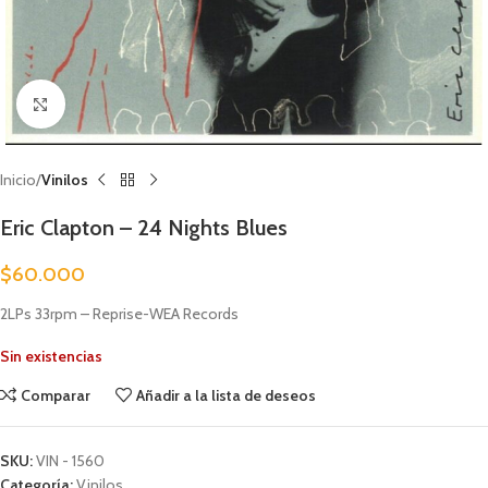
Clic para ampliar
Inicio
Vinilos
Eric Clapton – 24 Nights Blues
$
60.000
2LPs 33rpm – Reprise-WEA Records
Sin existencias
Comparar
Añadir a la lista de deseos
SKU:
VIN - 1560
Categoría:
Vinilos