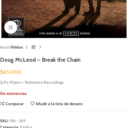
Clic para ampliar
Inicio
Vinilos
Doug McLeod – Break the Chain
$
65.000
2LPs 45rpm – Reference Recordings
Sin existencias
Comparar
Añadir a la lista de deseos
SKU:
VIN - 369
Categoría:
Vinilos