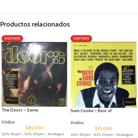
Productos relacionados
AGOTADO
AGOTADO
The Doors – Same
Sam Cooke – Best of
Vinilos
Vinilos
$
85.000
$
75.000
2LPs 45rpm- 2LPs 33rpm – Analogue
2LPs 45rpm- 2LPs 33rpm – Analogue