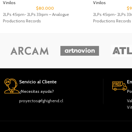
Vinilos
Vinilos
$
80.000
$
9
2LPs 45rpm- 2LPs 33rpm – Analogue
2LPs 45rpm- 2LPs 33
Productions Records
Productions Records
Servicio al Cliente
En
¿Necesitas ayuda?
Po
proyectos@fghighend.cl
Va
Vi