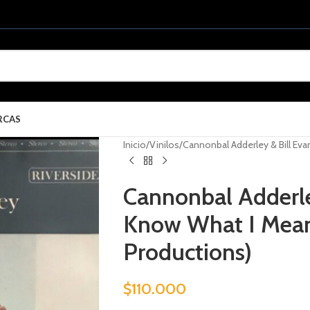
RCAS
Inicio
Vinilos
Cannonbal Adderley & Bill Ev
Cannonbal Adderle
Know What I Mea
Productions)
$
110.000