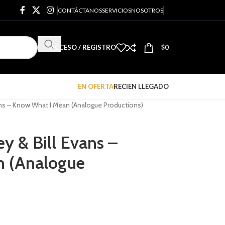
CONTÁCTANOS
SERVICIOS
NOSOTROS
ACCESO / REGISTRO
$
0
EN OFERTA
RECIEN LLEGADO
ans – Know What I Mean (Analogue Productions)
y & Bill Evans –
n (Analogue