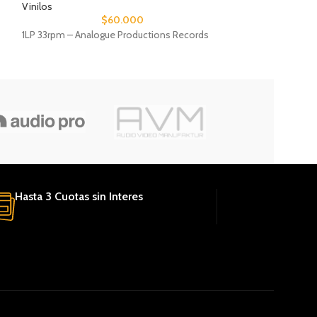
Vinilos
Vinilos
$
60.000
1LP 33rpm – Analogue Productions Records
1LP 33rpm – Acous
Hasta 3 Cuotas sin Interes