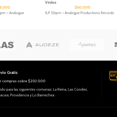
Vinilos
5.000
$
60.000
rpm – Analogue
1LP 33rpm – Analogue Productions Records
vío Gratis
r compras sobre $250.000
lido para las siguientes comunas: La Reina, Las Condes,
tacura, Providencia y Lo Barnechea