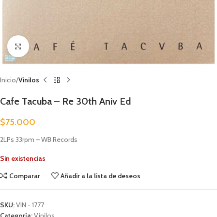
Clic para ampliar
Inicio
Vinilos
Cafe Tacuba – Re 30th Aniv Ed
$
75.000
2LPs 33rpm – WB Records
Sin existencias
Comparar
Añadir a la lista de deseos
SKU:
VIN - 1777
Categoría:
Vinilos