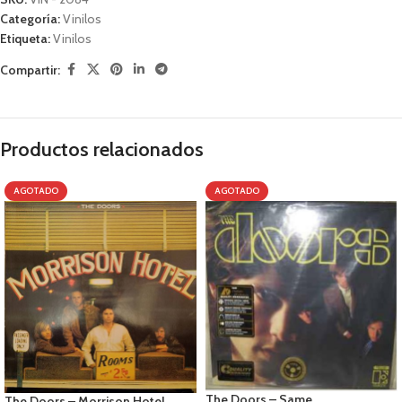
Categoría:
Vinilos
Etiqueta:
Vinilos
Compartir:
Productos relacionados
AGOTADO
AGOTADO
The Doors – Same
The Doors – Morrison Hotel