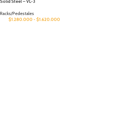
Solid Steel – VL-3
Racks/Pedestales
$
1.280.000
-
$
1.620.000