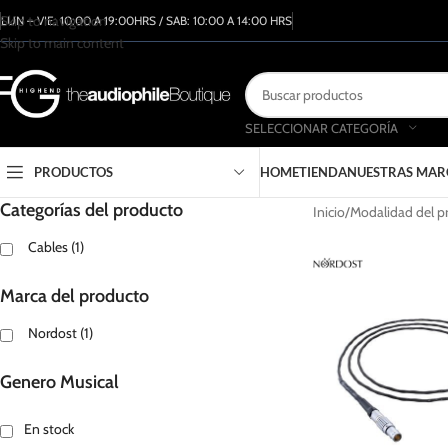
Skip to navigation
LUN – VIE: 10:00 A 19:00HRS / SAB: 10:00 A 14:00 HRS
Skip to main content
SELECCIONAR CATEGORÍA
PRODUCTOS
HOME
TIENDA
NUESTRAS MAR
Categorías del producto
Inicio
Modalidad del p
Cables
(1)
Marca del producto
Nordost
(1)
Genero Musical
En stock