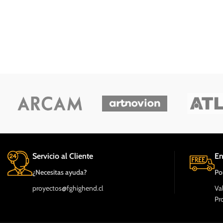
Servicio al Cliente
En
¿Necesitas ayuda?
Po
proyectos@fghighend.cl
Va
Pr