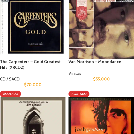
The Carpenters – Gold Greatest
Van Morrison – Moondance
Hits (XRCD2)
Vinilos
CD / SACD
$
55.000
$
70.000
AGOTADO
AGOTADO