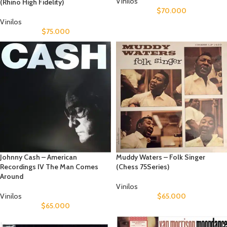
Vinilos
(Rhino High Fidelity)
$
70.000
Vinilos
$
75.000
Johnny Cash – American
Muddy Waters – Folk Singer
Recordings IV The Man Comes
(Chess 75Series)
Around
Vinilos
Vinilos
$
65.000
$
65.000