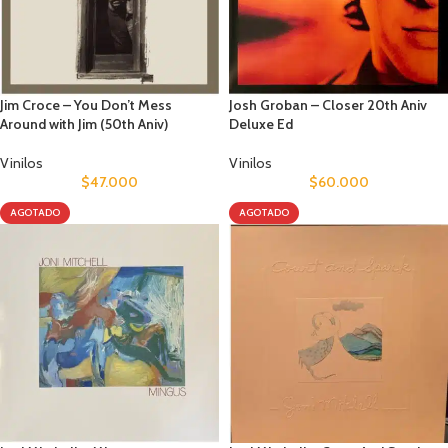
Jim Croce – You Don’t Mess
Josh Groban – Closer 20th Aniv
Around with Jim (50th Aniv)
Deluxe Ed
Vinilos
Vinilos
$
47.000
$
60.000
AGOTADO
AGOTADO