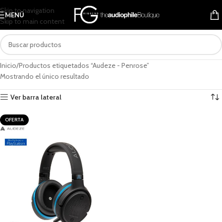
Skip to navigation
MENÚ
Skip to main content
Inicio
Productos etiquetados “Audeze - Penrose”
Mostrando el único resultado
Ver barra lateral
OFERTA