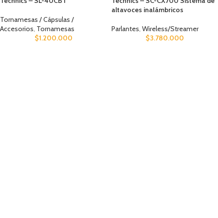
Technics – SL-40CBT
Technics – SC-CX700 Sistema de
altavoces inalámbricos
Tornamesas / Cápsulas /
Accesorios
,
Tornamesas
Parlantes
,
Wireless/Streamer
$
1.200.000
$
3.780.000