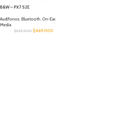
B&W – PX7 S2E
Audífonos
,
Bluetooth
,
On-Ear
,
Media
$
469.000
$
525.000