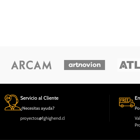
Servicio al Cliente
En
¿Necesitas ayuda?
Po
proyectos@fghighend.cl
Va
Pr