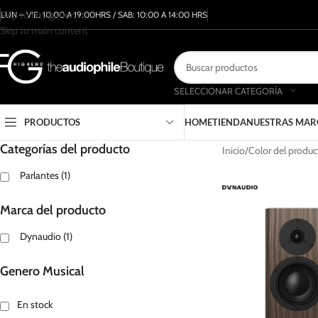
Skip to navigation
LUN – VIE: 10:00 A 19:00HRS / SAB: 10:00 A 14:00 HRS
Skip to main content
SELECCIONAR CATEGORÍA
PRODUCTOS
HOME
TIENDA
NUESTRAS MAR
Categorías del producto
Inicio
Color del produc
Parlantes
(1)
Marca del producto
Dynaudio
(1)
Genero Musical
En stock