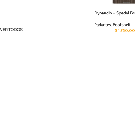
Dynaudio – Special For
Parlantes
,
Bookshelf
VER TODOS
$
4.750.0