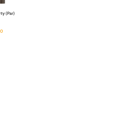
ty (Par)
00